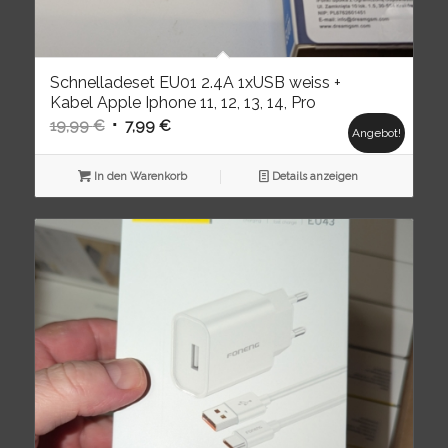
Schnelladeset EU01 2.4A 1xUSB weiss +
Kabel Apple Iphone 11, 12, 13, 14, Pro
Ursprünglicher
Aktueller
19,99
€
7,99
€
Angebot!
Preis
Preis
war:
ist:
In den Warenkorb
Details anzeigen
19,99 €
7,99 €.